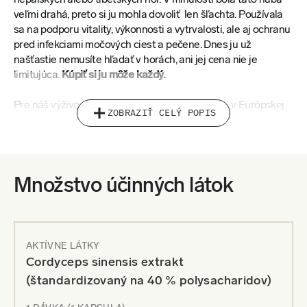
veľmi drahá, preto si ju mohla dovoliť len šľachta. Používala
sa na podporu vitality, výkonnosti a vytrvalosti, ale aj ochranu
pred infekciami močových ciest a pečene. Dnes ju už
našťastie nemusíte hľadať v horách, ani jej cena nie je
limitujúca.
Kúpiť si ju môže každý.
Pre náš výživový doplnok, vyvíjaný s odborníkmi v Európskej
ZOBRAZIŤ CELÝ POPIS
únii, sme vybrali
vysokokvalitný štandardizovaný extrakt so
40 % polysacharidov
. Nie je to len ozomletý prášok s malou
účinnou dávkou, ako u iných predajcov. Vďaka tomu
získate
skutočne efektívnu dávku
tohto významného adaptogénu a
budete môcť čerpať všetky benefity
, ktoré táto zázračná
Množstvo účinných látok
huba ponúka.
Aké sú? Má vysoký obsah antioxidantov, pomáha
zlepšovať
imunitu aj metabolizmus
a podporuje tak
celkovú odolnosť
AKTÍVNE LÁTKY
tela
. Má aj
omladzujúci efekt
, pretože napomáha
spomaliť
Cordyceps sinensis extrakt
oxidáciu
a
starnutiu buniek
. Veľmi známe sú aj jej silné
(štandardizovaný na 40 % polysacharidov)
detoxikačné
a
protizápalové účinky
.