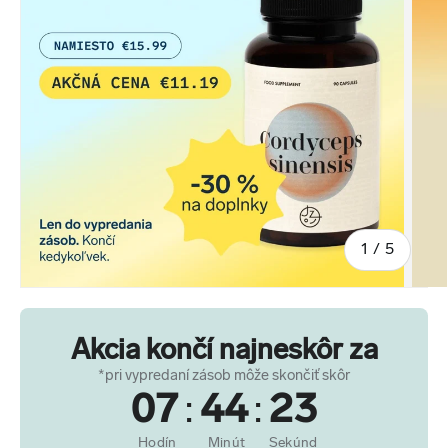
z
1
/
5
Akcia končí najneskôr za
*pri vypredaní zásob môže skončiť skôr
07
:
44
:
22
Hodín
Minút
Sekúnd