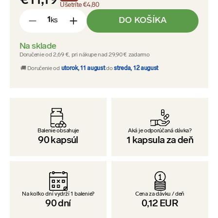
€11,19
Ušetríte
€4,80
DO KOŠÍKA
ks
-
+
Na sklade
Doručenie od 2,69 €, pri nákupe nad 29,90 € zadarmo
🚚 Doručenie od
utorok, 11 august
do
streda, 12 august
Balenie obsahuje
Aká je odporúčaná dávka?
90
kapsúl
1
kapsula za deň
Na koľko dní vydrží 1 balenie?
Cena za dávku / deň
90
dní
0,12
EUR