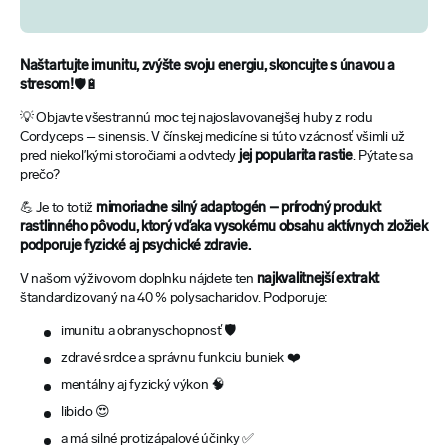
Naštartujte imunitu, zvýšte svoju energiu, skoncujte s únavou a
stresom!️
🛡️🔋
💡 Objavte všestrannú moc tej najoslavovanejšej huby z rodu
Cordyceps – sinensis. V čínskej medicíne si túto vzácnosť všimli už
pred niekoľkými storočiami a odvtedy
jej popularita rastie
. Pýtate sa
prečo?
💪 Je to totiž
mimoriadne silný adaptogén – prírodný produkt
rastlinného pôvodu, ktorý vďaka vysokému obsahu aktívnych zložiek
podporuje fyzické aj psychické zdravie.
V našom výživovom doplnku nájdete ten
najkvalitnejší extrakt
štandardizovaný na 40 % polysacharidov. Podporuje:
imunitu a obranyschopnosť 🛡️
zdravé srdce a správnu funkciu buniek ❤️
mentálny aj fyzický výkon 🧠
libido 😍
a má silné protizápalové účinky ✅