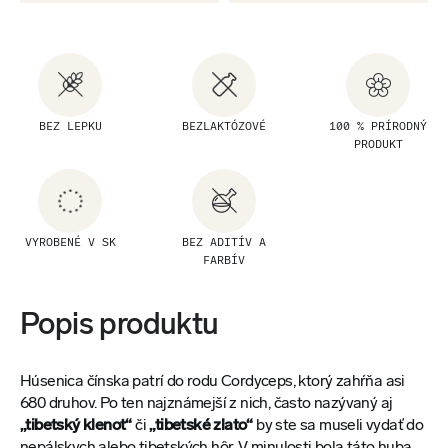
BEZ LEPKU
BEZLAKTÓZOVÉ
100 % PRÍRODNÝ
PRODUKT
VYROBENÉ V SK
BEZ ADITÍV A
FARBÍV
Popis produktu
Húsenica čínska patrí do rodu Cordyceps, ktorý zahŕňa asi
680 druhov. Po ten najznámejší z nich, často nazývaný aj
„tibetský klenot“
či
„tibetské zlato“
by ste sa museli vydať do
nepálskych alebo tibetských hôr. V minulosti bola táto huba