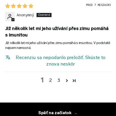
PRED 7 MESIACMI
Anonymný
Již několik let mi jeho užívání přes zimu pomáhá
s imunitou
Již několik let mi jeho užívání přes zimu pomáhá s imunitou. V podstatě
nejsem nemocná.
Recenziu sa nepodarilo preložiť. Skúste to
znova neskôr
1
2
3
Späť na začiatok