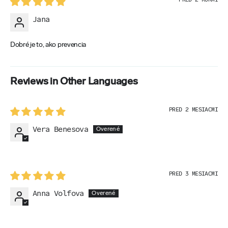
Skladujte v suchu a pri teplote od 5 do 20 °C. Chráňte pred priamym
Jana
slnečným žiarením.
Expirácia
Dobré je to, ako prevencia
Dátum spotreby je uvedený na obale.
Reviews in Other Languages
PRED 2 MESIACMI
Vera Benesova
PRED 3 MESIACMI
Anna Volfova