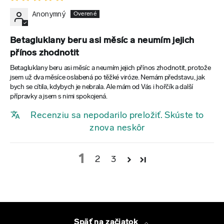
Anonymný
Betagluklany beru asi měsíc a neumím jejich
přínos zhodnotit
Betagluklany beru asi měsíc a neumím jejich přínos zhodnotit, protože
jsem už dva měsíce oslabená po těžké viróze. Nemám představu, jak
bych se cítila, kdybych je nebrala. Ale mám od Vás i hořčík a další
přípravky a jsem s nimi spokojená.
Recenziu sa nepodarilo preložiť. Skúste to
znova neskôr
1
2
3
Späť na začiatok