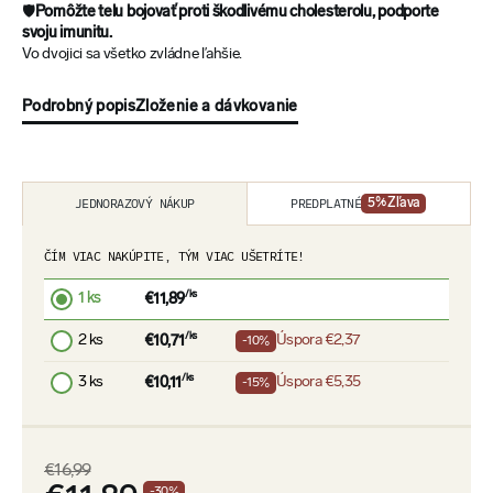
🛡️
Pomôžte telu bojovať proti škodlivému cholesterolu, podporte
svoju imunitu.
Vo dvojici sa všetko zvládne ľahšie.
Podrobný popis
Zloženie a dávkovanie
PREDPLATNÉ
JEDNORAZOVÝ NÁKUP
5
% Zľava
ČÍM VIAC NAKÚPITE, TÝM VIAC UŠETRÍTE!
1 ks
/ks
€11,89
2 ks
/ks
Úspora
€2,37
€10,71
-10%
3 ks
/ks
Úspora
€5,35
€10,11
-15%
€16,99
-
30
%