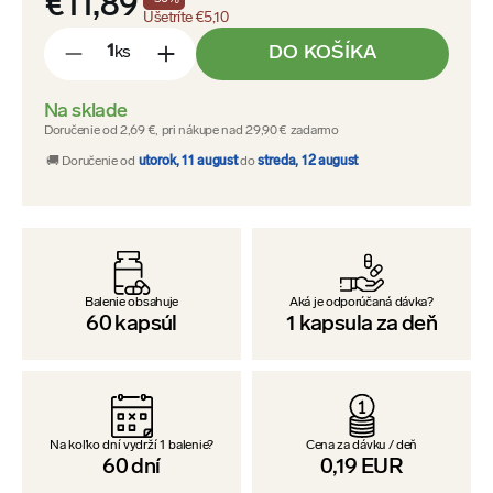
€11,89
Ušetríte
€5,10
DO KOŠÍKA
ks
-
+
Na sklade
Doručenie od 2,69 €, pri nákupe nad 29,90 € zadarmo
🚚 Doručenie od
utorok, 11 august
do
streda, 12 august
Balenie obsahuje
Aká je odporúčaná dávka?
60
kapsúl
1
kapsula za deň
Na koľko dní vydrží 1 balenie?
Cena za dávku / deň
60
dní
0,19
EUR