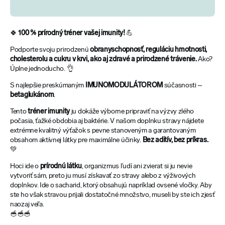
🍀
100 % prírodný tréner vašej imunity!
💪
Podporte svoju prirodzenú
obranyschopnosť, reguláciu hmotnosti,
cholesterolu a cukru v krvi, ako aj zdravé a prirodzené trávenie.
Ako?
Úplne jednoducho. 👌
S najlepšie preskúmaným
IMUNOMODULÁTOROM
súčasnosti –
betaglukánom
.
Tento
tréner imunity
ju dokáže výborne pripraviť na výzvy zlého
počasia, ťažké obdobia aj baktérie. V našom doplnku stravy nájdete
extrémne kvalitný výťažok s pevne stanoveným a garantovaným
obsahom aktívnej látky pre maximálne účinky.
Bez aditív, bez príkras.
💚
Hoci ide o
prírodnú látku
, organizmus ľudí ani zvierat si ju nevie
vytvoriť sám, preto ju musí získavať zo stravy alebo z výživových
doplnkov. Ide o sacharid, ktorý obsahujú napríklad ovsené vločky. Aby
ste ho však stravou prijali dostatočné množstvo, museli by ste ich zjesť
naozaj veľa.
🥣🥣🥣