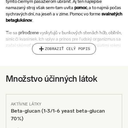
týmto čiernym pasažierom ubrániť. Aj ten najlepšie
namazaný stroj však sem-tam uvíta
pomoc
, a to najmä počas
sychravých dní, na jeseň a v zime. Pomoc vo forme
svalnatých
betaglukánov
.
Tie sa
prirodzene
vyskytujú v bunkových stenách húb, obilnín,
siníc či kvasiniek. Ich vplyv a prínos pre ľudský organizmus sa
začal skúmať relatívne nedávno, asi pred šesťdesiatimi rokmi.
ZOBRAZIŤ CELÝ POPIS
Napriek tomu sú v súčasnosti najlepšie preskúmanou látkou
so
známymi pozitívnymi účinkami
na organizmus človeka.
Benefitom dominuje
výskumami potvrdený priaznivý vplyv na
imunitu.
Množstvo účinných látok
Ako
imunomodulátor
zastáva v našom tele funkciu trénera.
Permanentne stimulujú našu obranyschopnosť
, aby
nelenivela, a tým
podporujú rozsah imunitnej odpovede
. V
praxi to funguje tak, že pôsobí na takzvané makrofágy, ktoré
AKTÍVNE LÁTKY
sú zodpovedné za nešpecifickú imunitu. Hneď ako si
Beta-glucan (1-3/1-6 yeast beta-glucan
makrofágy po tomto tréningu všimnú nebezpečenstvo,
70%)
efektívne sa zbavia všetkého, čo do tela nepatrí.