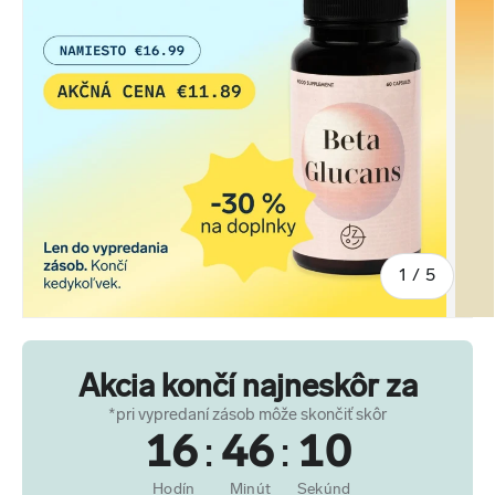
z
1
/
5
Akcia končí najneskôr za
*pri vypredaní zásob môže skončiť skôr
16
:
46
:
10
Hodín
Minút
Sekúnd