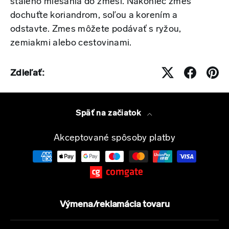
stáleho miešania do zmesi. Nakoniec zmes
dochuťte koriandrom, soľou a korením a
odstavte. Zmes môžete podávať s ryžou,
zemiakmi alebo cestovinami.
Zdieľať:
Späť na začiatok
Akceptované spôsoby platby
Výmena/reklamácia tovaru