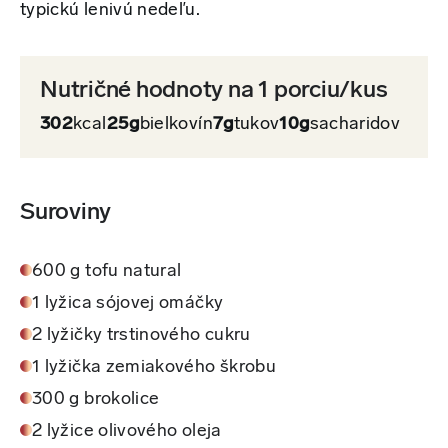
typickú lenivú nedeľu.
Nutričné hodnoty na 1 porciu/kus
302
kcal
25g
bielkovín
7g
tukov
10g
sacharidov
Suroviny
600 g tofu natural
1 lyžica sójovej omáčky
2 lyžičky trstinového cukru
1 lyžička zemiakového škrobu
300 g brokolice
2 lyžice olivového oleja