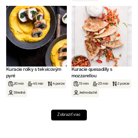
Kuracie rolky s tekvicovým
Kuracie quesadilly s
pyré
mozzarellou
20 min
45 min
4 porcie
15 min
23 min
2 porcie
Stredná
Jednoduché
Zobraziť viac