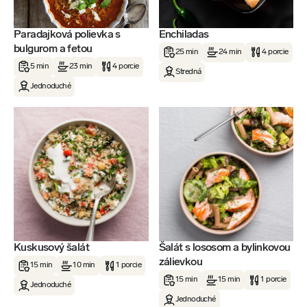
Paradajková polievka s
Enchiladas
bulgurom a fetou
25 min
24 min
4 porcie
5 min
23 min
4 porcie
Stredná
Jednoduché
Kuskusový šalát
Šalát s lososom a bylinkovou
zálievkou
15 min
10 min
1 porcie
15 min
15 min
1 porcie
Jednoduché
Jednoduché