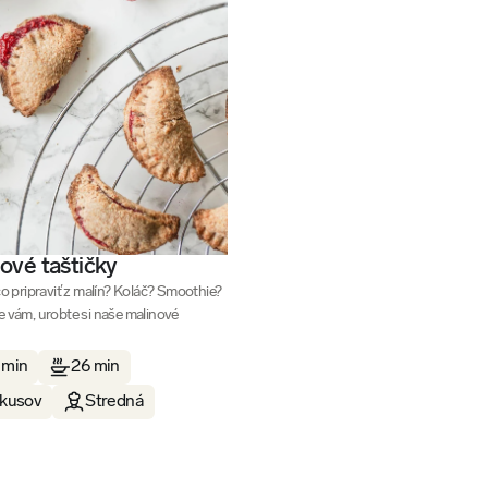
ové taštičky
čo pripraviť z malín? Koláč? Smoothie?
 vám, urobte si naše malinové
 min
26 min
 kusov
Stredná