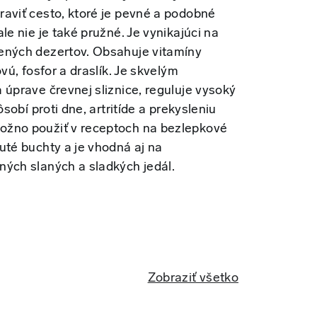
aviť cesto, ktoré je pevné a podobné
le nie je také pružné. Je vynikajúci na
ených dezertov. Obsahuje vitamíny
ovú, fosfor a draslík. Je skvelým
 úprave črevnej sliznice, reguluje vysoký
ôsobí proti dne, artritíde a prekysleniu
ožno použiť v receptoch na bezlepkové
uté buchty a je vhodná aj na
ných slaných a sladkých jedál.
Zobraziť všetko