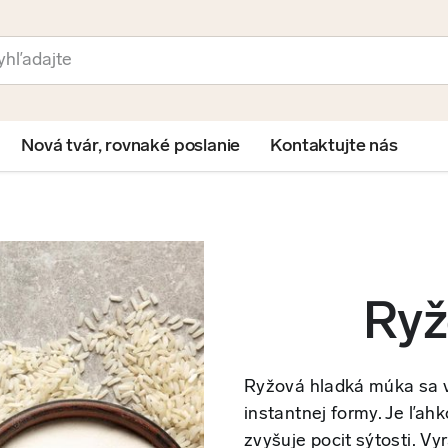
ať
Nová tvár, rovnaké poslanie
Kontaktujte nás
Ryž
Ryžová hladká múka sa vy
instantnej formy. Je ľah
zvyšuje pocit sýtosti. Vy