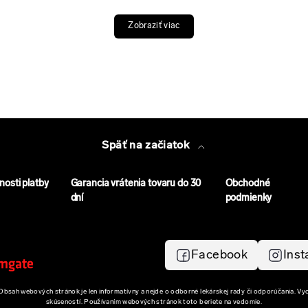
Zobraziť viac
Späť na začiatok
osti platby
Garancia vrátenia tovaru do 30
Obchodné
dní
podmienky
Facebook
Ins
bsah webových stránok je len informatívny a nejde o odborné lekárskej rady či odporúčania. Vy
skúseností. Používaním webových stránok toto beriete na vedomie.