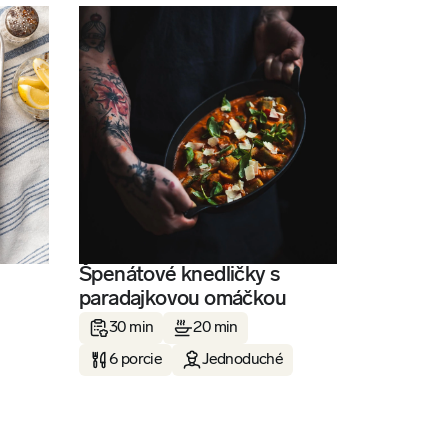
Špenátové knedličky s
paradajkovou omáčkou
30 min
20 min
6 porcie
Jednoduché