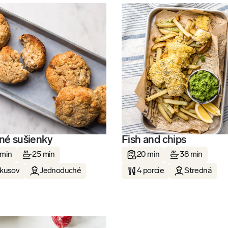
né sušienky
Fish and chips
 min
25 min
20 min
38 min
 kusov
Jednoduché
4 porcie
Stredná