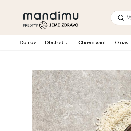
PRESKOČIŤ NA OBSAH
Hľadať
Hľad
Domov
Obchod
Chcem variť
O nás