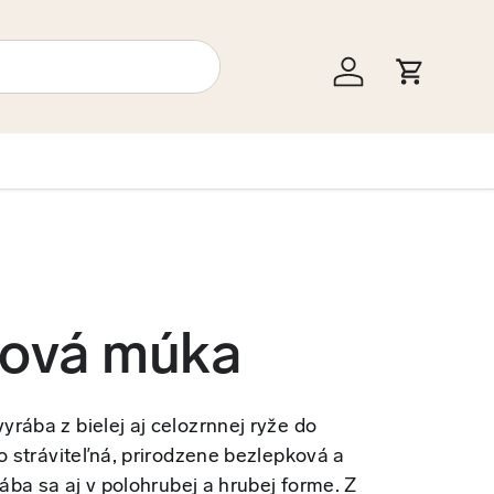
Prihlásiť sa
Košík
ová múka
rába z bielej aj celozrnnej ryže do
ko stráviteľná, prirodzene bezlepková a
rába sa aj v polohrubej a hrubej forme. Z