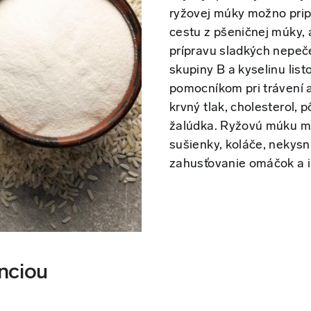
ryžovej múky možno pripr
cestu z pšeničnej múky, a
prípravu sladkých nepeč
skupiny B a kyselinu list
pomocníkom pri trávení a
krvný tlak, cholesterol, p
žalúdka. Ryžovú múku m
sušienky, koláče, nekysn
zahusťovanie omáčok a i
nciou