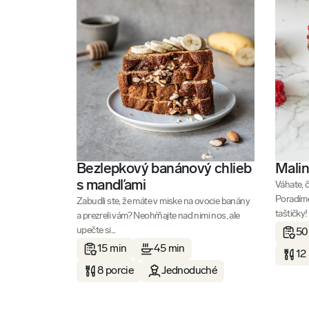
Bezlepkový banánový chlieb
Malin
s mandľami
Váhate, 
Poradíme
Zabudli ste, že máte v miske na ovocie banány
taštičky!
a prezreli vám? Neohŕňajte nad nimi nos, ale
upečte si...
50
15 min
45 min
12
8 porcie
Jednoduché