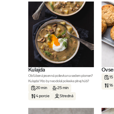
Kulajda
Ovse
Obľúbená jesenná polievka na sedem písmen?
15
Kulajda! Kto by neodolal polievke plnej húb?
16
20 min
25 min
4 porcie
Stredná