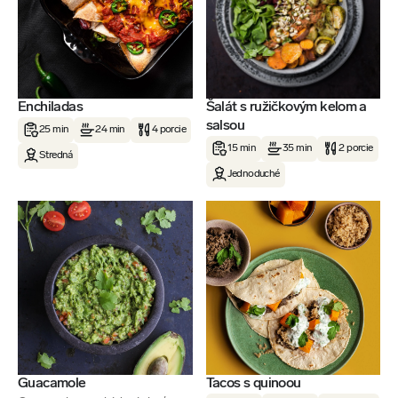
Enchiladas
Šalát s ružičkovým kelom a
salsou
25 min
24 min
4 porcie
15 min
35 min
2 porcie
Stredná
Jednoduché
Guacamole
Tacos s quinoou