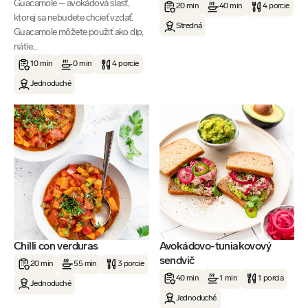
Guacamole – avokádová slasť,
20 min
40 min
4 porcie
ktorej sa nebudete chcieť vzdať.
Stredná
Guacamole môžete použiť ako dip,
nátie...
10 min
0 min
4 porcie
Jednoduché
Chilli con verduras
Avokádovo-tuniakovový
sendvič
20 min
55 min
3 porcie
40 min
1 min
1 porcia
Jednoduché
Jednoduché