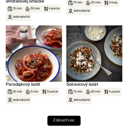
smotanovej omáčke
15 min
25 min
4 kusy
15 min
30 min
4 porcie
Jednoduché
Jednoduché
Paradajkový šalát
Šošovicový šalát
25 min
0 min
3 porcie
15 min
20 min
4 porcie
Jednoduché
Jednoduché
Zobraziť viac