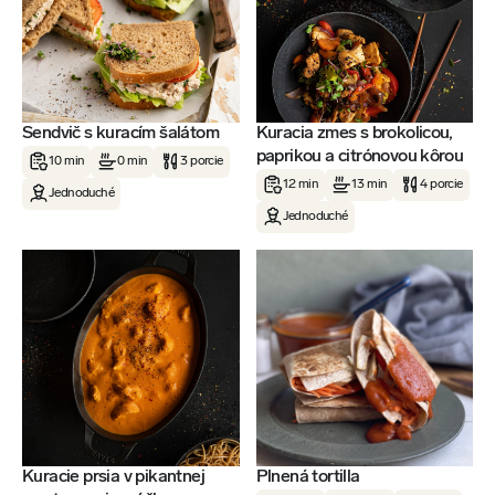
Sendvič s kuracím šalátom
Kuracia zmes s brokolicou,
paprikou a citrónovou kôrou
10 min
0 min
3 porcie
12 min
13 min
4 porcie
Jednoduché
Jednoduché
Kuracie prsia v pikantnej
Plnená tortilla