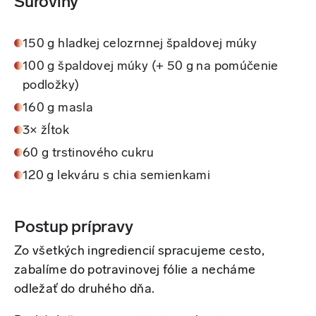
Suroviny
150 g hladkej celozrnnej špaldovej múky
100 g špaldovej múky (+ 50 g na pomúčenie
podložky)
160 g masla
3× žĺtok
60 g trstinového cukru
120 g lekváru s chia semienkami
Postup prípravy
Zo všetkých ingrediencií spracujeme cesto,
zabalíme do potravinovej fólie a necháme
odležať do druhého dňa.