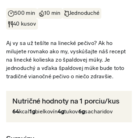
500 min
10 min
Jednoduché
40 kusov
Aj vy sa už tešíte na linecké pečivo? Ak ho
milujete rovnako ako my, vyskúšajte náš recept
na linecké kolieska zo špaldovej múky. Je
jednoduchý a vďaka špaldovej múke bude toto
tradičné vianočné pečivo o niečo zdravšie.
Nutričné hodnoty na 1 porciu/kus
64
kcal
1g
bielkovín
4g
tukov
6g
sacharidov