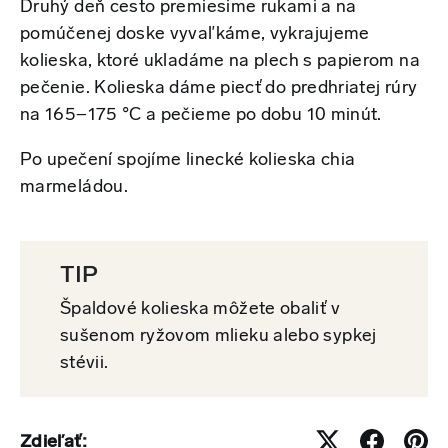
Druhý deň cesto premiesime rukami a na
pomúčenej doske vyvaľkáme, vykrajujeme
kolieska, ktoré ukladáme na plech s papierom na
pečenie. Kolieska dáme piecť do predhriatej rúry
na 165−175 °C a pečieme po dobu 10 minút.
Po upečení spojíme linecké kolieska chia
marmeládou.
TIP
Špaldové kolieska môžete obaliť v
sušenom ryžovom mlieku alebo sypkej
stévii.
Zdieľať: