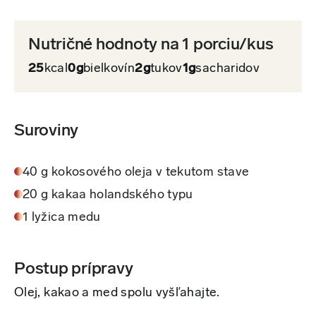
Nutričné hodnoty na 1 porciu/kus
25
kcal
0g
bielkovín
2g
tukov
1g
sacharidov
Suroviny
40 g kokosového oleja v tekutom stave
20 g kakaa holandského typu
1 lyžica medu
Postup prípravy
Olej, kakao a med spolu vyšľahajte.