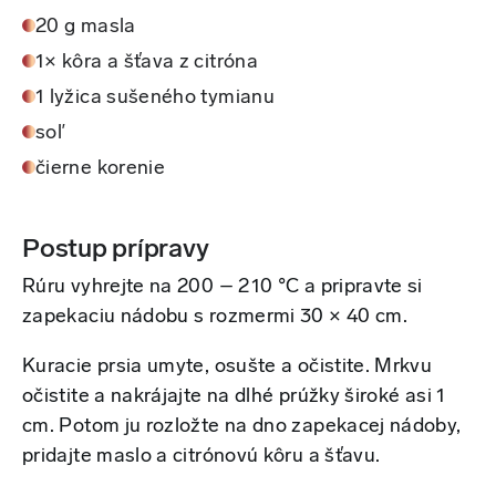
20 g masla
1× kôra a šťava z citróna
1 lyžica sušeného tymianu
soľ
čierne korenie
Postup prípravy
Rúru vyhrejte na 200 – 210 °C a pripravte si
zapekaciu nádobu s rozmermi 30 × 40 cm.
Kuracie prsia umyte, osušte a očistite. Mrkvu
očistite a nakrájajte na dlhé prúžky široké asi 1
cm. Potom ju rozložte na dno zapekacej nádoby,
pridajte maslo a citrónovú kôru a šťavu.