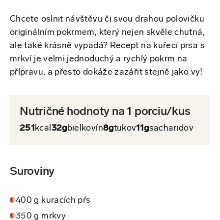
Chcete oslnit návštěvu či svou drahou polovičku
originálním pokrmem, který nejen skvěle chutná,
ale také krásně vypadá? Recept na kuřecí prsa s
mrkví je velmi jednoduchý a rychlý pokrm na
přípravu, a přesto dokáže zazářit stejně jako vy!
Nutričné hodnoty na 1 porciu/kus
251
kcal
32g
bielkovín
8g
tukov
11g
sacharidov
Suroviny
400 g kuracích pŕs
350 g mrkvy