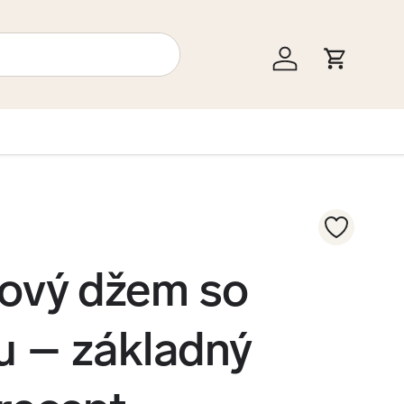
Prihlásiť sa
Košík
ový džem so
u – základný