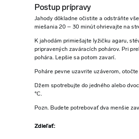
Postup prípravy
Jahody dôkladne očistite a odstráňte vše
miešania 20 – 30 minút ohrievajte na st
K jahodám primiešajte lyžičku agaru, sté
pripravených zaváracích pohárov. Pri pre
pohára. Lepšie sa potom zavarí.
Poháre pevne uzavrite uzáverom, otočte
Džem spotrebujte do jedného alebo dvoch 
°C.
Pozn. Budete potrebovať dva menšie zav
Zdieľať: