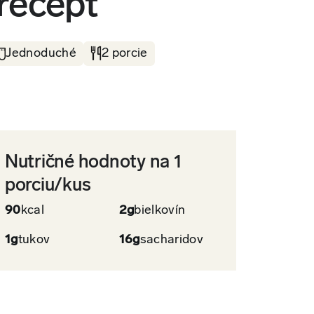
recept
Jednoduché
2 porcie
Nutričné hodnoty na 1
porciu/kus
90
kcal
2g
bielkovín
1g
tukov
16g
sacharidov