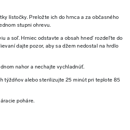
tky lístočky. Preložte ich do hrnca a za občasného
rednom stupni ohrevu.
viu a soľ. Hrniec odstavte a obsah hneď rozdeľte do
lievaní dajte pozor, aby sa džem nedostal na hrdlo
 dnom nahor a nechajte vychladnúť.
týždňov alebo sterilizujte 25 minút pri teplote 85
áracie poháre.