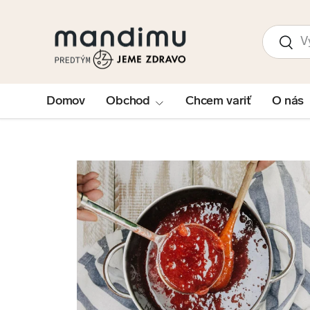
PRESKOČIŤ NA OBSAH
Hľadať
Hľad
Domov
Obchod
Chcem variť
O nás