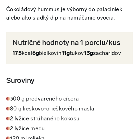
Čokoládový hummus je výborný do palaciniek
alebo ako sladký dip na namáčanie ovocia.
Nutričné hodnoty na 1 porciu/kus
175
kcal
6g
bielkovín
11g
tukov
13g
sacharidov
Suroviny
300 g predvareného cícera
80 g lieskovo-orieškového masla
2 lyžice strúhaného kokosu
2 lyžice medu
120 ml mlieka