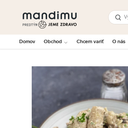
PRESKOČIŤ NA OBSAH
Hľadať
Hľad
Domov
Obchod
Chcem variť
O nás