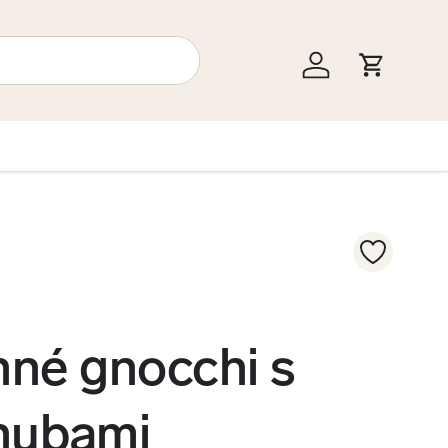
Prihlásiť sa
Košík
nné gnocchi s
hubami