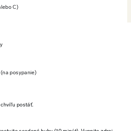
alebo C)
ky
 (na posypanie)
chvíľu postáť.