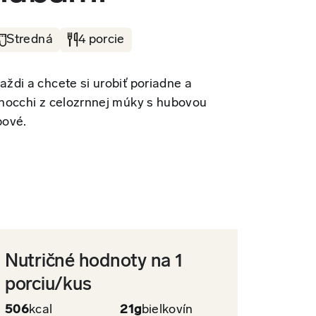
Stredná
4 porcie
ždi a chcete si urobiť poriadne a
nocchi z celozrnnej múky s hubovou
bové.
Nutričné hodnoty na 1
porciu/kus
506
kcal
21g
bielkovín