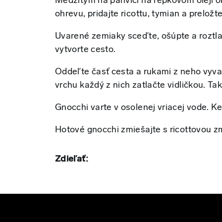
Medzitým na panvici na repkovom oleji or
ohrevu, pridajte ricottu, tymian a preložt
Uvarené zemiaky sceďte, ošúpte a roztlač
vytvorte cesto.
Oddeľte časť cesta a rukami z neho vyvaľ
vrchu každý z nich zatlačte vidličkou. T
Gnocchi varte v osolenej vriacej vode. K
Hotové gnocchi zmiešajte s ricottovou z
Zdieľať: