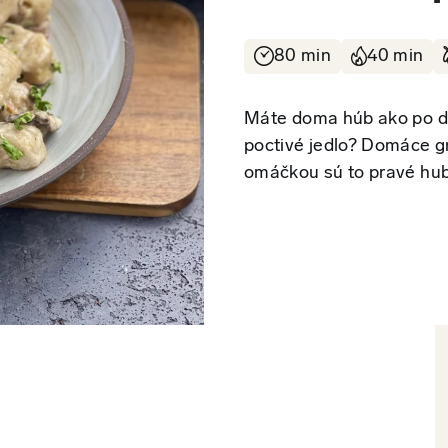
80 min
40 min
Máte doma húb ako po da
poctivé jedlo? Domáce g
omáčkou sú to pravé hu