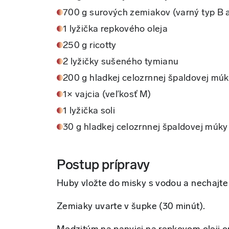
700 g surových zemiakov (varný typ B 
1 lyžička repkového oleja
250 g ricotty
2 lyžičky sušeného tymianu
200 g hladkej celozrnnej špaldovej mú
1× vajcia (veľkosť M)
1 lyžička soli
30 g hladkej celozrnnej špaldovej múky
Postup prípravy
Huby vložte do misky s vodou a nechajte 
Zemiaky uvarte v šupke (30 minút).