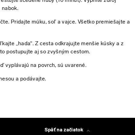
estujte scedené huby (10 minút). Vypnite zdroj
e nabok.
te. Pridajte múku, soľ a vajce. Všetko premiešajte a
kajte „hada“. Z cesta odkrajujte menšie kúsky a z
akto postupujte aj so zvyšným cestom.
eď vyplávajú na povrch, sú uvarené.
mesou a podávajte.
Späť na začiatok