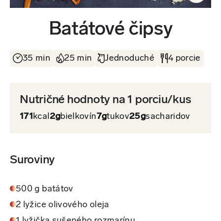
Batátové čipsy
35 min
25 min
Jednoduché
4 porcie
Nutričné hodnoty na 1 porciu/kus
171
kcal
2g
bielkovín
7g
tukov
25g
sacharidov
Suroviny
500 g batátov
2 lyžice olivového oleja
1 lyžička sušeného rozmarínu