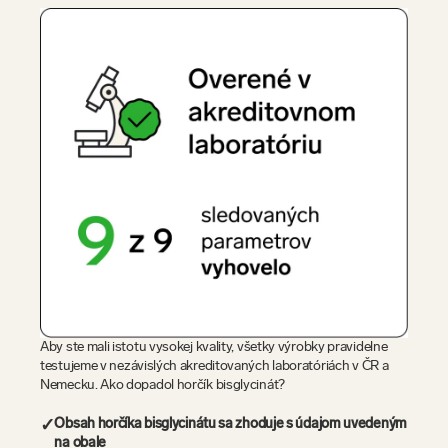
Aby ste mali istotu vysokej kvality, všetky výrobky pravidelne
testujeme v nezávislých akreditovaných laboratóriách v ČR a
Nemecku. Ako dopadol horčík bisglycinát?
✓
Obsah horčíka bisglycinátu sa zhoduje s údajom uvedeným
na obale