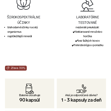
ŠIROKOSPEKTRÁLNE
LABORATÓRNE
ÚČINKY
TESTOVANÉ
blahodarné účinky na celý
nezávislé preukázali:
organizmus
✔️deklarované množstvo
najdôležitejší minerál
horčíka
✔️bez ťažkých kovov
✔️mikrobiológia v poriadku
Zľava 30%
Balenie obsahuje
Aká je odporúčaná dávka?
90
kapsúl
1
-
3
kapsuly za deň