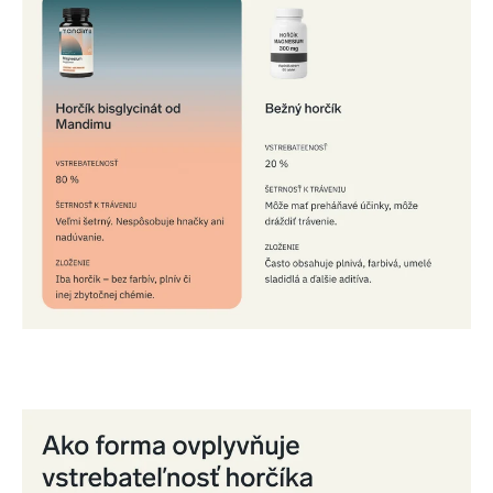
Výživový doplnok.
Vhodné pre športovcov.
Nie je vhodný pre deti. Tehotné a dojčiace ženy by mali jeho mali
užívanie konzultovať s lekárom.
Neprekračujte odporúčanú dennú dávku.
Nie je určený ako náhrada pestrej stravy.
Uchovávajte mimo dosahu detí.
Skladujte v suchu a teplote do 25 ° C, chráňte pred priamym
slnečným žiarením.
Upozornenie
Dátum spotreby je uvedený na obale.