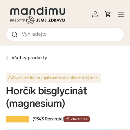
KOČIŤ NA OBSAH
Menu
Prihlásiť sa
Košík
Hľadať
Hľadať
Všetky produkty
2786 zákazníkov si kúpilo tento produkt tento týždeň.
Horčík bisglycinát
(magnesium)
★★★★★
(9343 Recenzie)
Zľava 30%