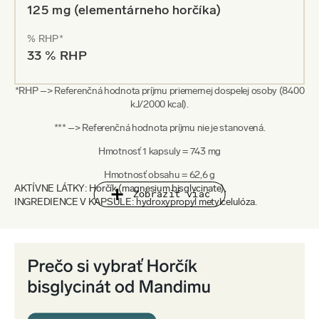
125 mg (elementárneho horčíka)
% RHP*
33 % RHP
*RHP –> Referenčná hodnota príjmu priemernej dospelej osoby (8400
kJ/2000 kcal).
*** –> Referenčná hodnota príjmu nie je stanovená.
Hmotnosť 1 kapsuly = 743 mg
Hmotnosť obsahu = 62,6 g
AKTÍVNE LÁTKY: Horčík (magnesium bisglycinate),
Zobraziť viac
INGREDIENCE V KAPSULE: hydroxypropyl metylcelulóza.
Užívajte 1 – 3 kapsuly denne (podľa potreby) vo večerných
hodinách či po záťaži.
Kapsule nehryzte, prehĺtajte ich vcelku.
Kapsuly vždy zapite dostatočným množstvom tekutiny, ideálne
vodou.
Odporúčané dávkovanie