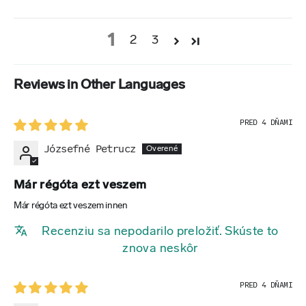
1
2
3
Reviews in Other Languages
PRED 4 DŇAMI
Józsefné Petrucz
Már régóta ezt veszem
Már régóta ezt veszem innen
Recenziu sa nepodarilo preložiť. Skúste to
znova neskôr
PRED 4 DŇAMI