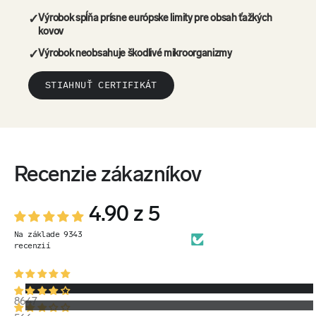
✓
Výrobok spĺňa prísne európske limity pre obsah ťažkých
kovov
✓
Výrobok neobsahuje škodlivé mikroorganizmy
STIAHNUŤ CERTIFIKÁT
Recenzie zákazníkov
4.90 z 5
Na základe 9343
recenzií
8647