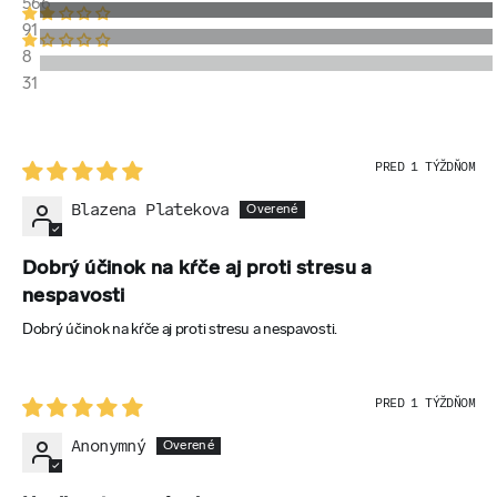
566
91
8
31
PRED 1 TÝŽDŇOM
Blazena Platekova
Dobrý účinok na kŕče aj proti stresu a
nespavosti
Dobrý účinok na kŕče aj proti stresu a nespavosti.
PRED 1 TÝŽDŇOM
Anonymný