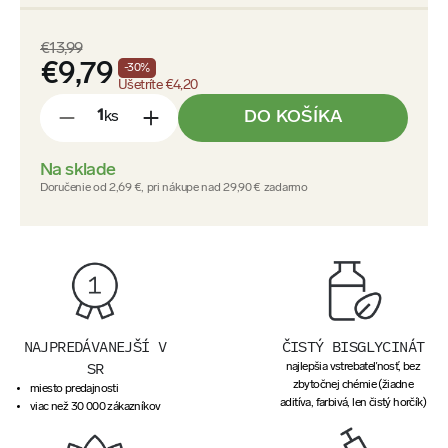
€13,99
€9,79
-
30
%
Ušetríte
€4,20
DO KOŠÍKA
ks
-
+
Na sklade
Doručenie od 2,69 €, pri nákupe nad 29,90 € zadarmo
NAJPREDÁVANEJŠÍ V
ČISTÝ BISGLYCINÁT
SR
najlepšia vstrebateľnosť, bez
zbytočnej chémie (žiadne
miesto predajnosti
aditíva, farbivá, len čistý horčík)
viac než 30 000 zákazníkov