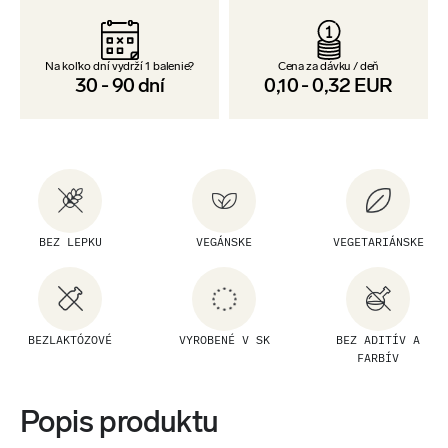
Na koľko dní vydrží 1 balenie?
Cena za dávku / deň
30
-
90
dní
0,10
-
0,32
EUR
BEZ LEPKU
VEGÁNSKE
VEGETARIÁNSKE
BEZLAKTÓZOVÉ
VYROBENÉ V SK
BEZ ADITÍV A
FARBÍV
Popis produktu