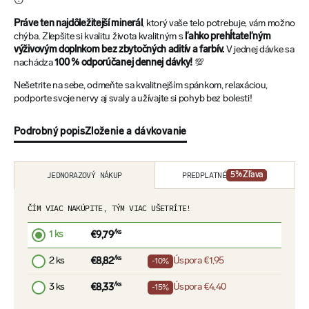
😴
Práve ten najdôležitejší minerál
, ktorý vaše telo potrebuje, vám možno
chýba. Zlepšite si kvalitu života kvalitným s
ľahko prehĺtateľným
výživovým doplnkom bez zbytočných aditív a farbív.
V jednej dávke sa
nachádza
100 % odporúčanej dennej dávky!
💯
Nešetrite na sebe, odmeňte sa kvalitnejším spánkom, relaxáciou,
podporte svoje nervy aj svaly a užívajte si pohyb bez bolesti!
Podrobný popis
Zloženie a dávkovanie
PREDPLATNÉ
JEDNORAZOVÝ NÁKUP
5
% Zľava
ČÍM VIAC NAKÚPITE, TÝM VIAC UŠETRÍTE!
1 ks
/ks
€9,79
2 ks
/ks
Úspora
€1,95
€8,82
-10%
3 ks
/ks
Úspora
€4,40
€8,33
-15%