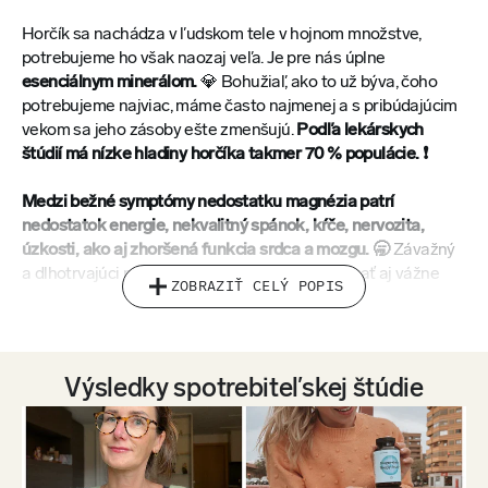
Horčík sa nachádza v ľudskom tele v hojnom množstve,
potrebujeme ho však naozaj veľa. Je pre nás úplne
esenciálnym minerálom.
💎
Bohužiaľ, ako to už býva, čoho
potrebujeme najviac, máme často najmenej a s pribúdajúcim
vekom sa jeho zásoby ešte zmenšujú.
Podľa lekárskych
štúdií má nízke hladiny horčíka takmer 70 % populácie. ❗
Medzi bežné symptómy nedostatku magnézia patrí
nedostatok energie, nekvalitný spánok, kŕče, nervozita,
úzkosti, ako aj zhoršená funkcia srdca a mozgu.
🥱
Závažný
a dlhotrvajúci nedostatok však môže spôsobovať aj vážne
ZOBRAZIŤ CELÝ POPIS
problémy, ako sú osteoporóza, depresia alebo chronický
únavový syndróm.
Horčík telo pochybuje, to je neodškriepiteľné.
Nie je však
Výsledky spotrebiteľskej štúdie
horčík ako horčík.
Veľa bežne dostupných preparátov sa do
nášho tela nedokáže ani poriadne dostať, a preto sa
spoliehajú na placebo efekt. V našom doplnku však nenájdete
najbežnejšiu formu horčíka, oxid horečnatý, ale jeho kolegu –