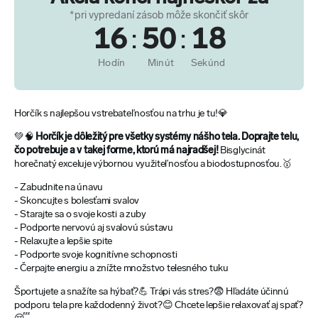
*pri vypredaní zásob môže skončiť skôr
16
:
50
:
17
Hodín
Minút
Sekúnd
Horčík s najlepšou vstrebateľnosťou na trhu je tu!💎
💚🧠
Horčík je dôležitý pre všetky systémy nášho tela. Doprajte telu,
čo potrebuje a v takej forme, ktorú má najradšej!
Bisglycinát
horečnatý exceluje výbornou využiteľnosťou a biodostupnosťou.🥇
- Zabudnite na únavu
- Skoncujte s bolesťami svalov
- Starajte sa o svoje kosti a zuby
- Podporte nervovú aj svalovú sústavu
- Relaxujte a lepšie spite
- Podporte svoje kognitívne schopnosti
- Čerpajte energiu a znížte množstvo telesného tuku
Športujete a snažíte sa hýbať?💪 Trápi vás stres?😨 Hľadáte účinnú
podporu tela pre každodenný život?😊 Chcete lepšie relaxovať aj spať?