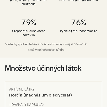
Pomôžte telu bojovať s nepríjemnými kŕčmi
sústredí
Podporte normálny stav vašej psychiky
Skoncujte s únavou a vyčerpaním
Zaspávajte rýchlejšie a lepšie sa vyspite
79%
76%
Podporte zdravie nervového systému
Starajte sa o zdravie svojich kostí, svalov a zubov
zlepšenie duševného
rýchlejšie zaspávanie
Nakopnite svoj metabolizmus a objavte novú energiu
zdravia
Znížte množstvo telesného tuku
Výsledky spotrebiteľskej štúdie realizovanej v máji 2025 na 150
Zabudnite na zabúdanie a zlepšite kognitívne funkcie
Praktické kapsuly – jednoduché užívanie doma aj pri
používateľoch počas 60 dní.
cestovaní
Prírodné zloženie bez zbytočný aditív a farbív
Množstvo účinných látok
AKTÍVNE LÁTKY
Horčík (magnézium bisglycinát)
1 DÁVKA (1 KAPSULA)